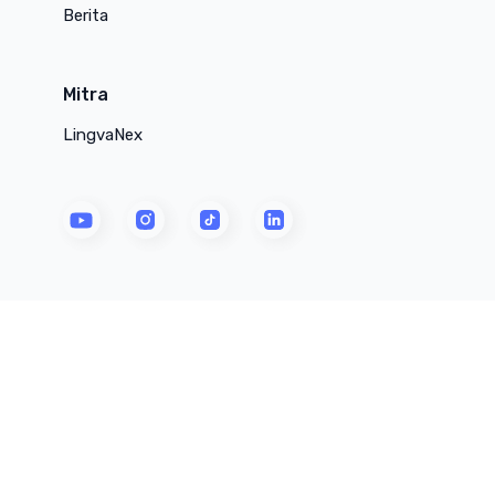
Berita
Mitra
LingvaNex
youtube
instagram
tiktok
linkedin