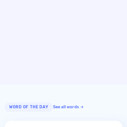
WORD OF THE DAY
See all words →