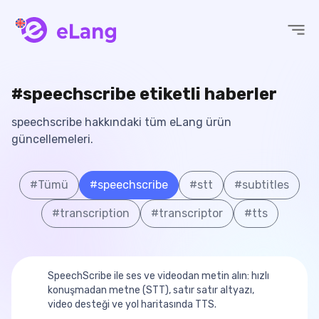
eLang
#speechscribe etiketli haberler
speechscribe hakkındaki tüm eLang ürün
güncellemeleri.
#
Tümü
#
speechscribe
#
stt
#
subtitles
#
transcription
#
transcriptor
#
tts
SpeechScribe ile ses ve videodan metin alın: hızlı
konuşmadan metne (STT), satır satır altyazı,
video desteği ve yol haritasında TTS.