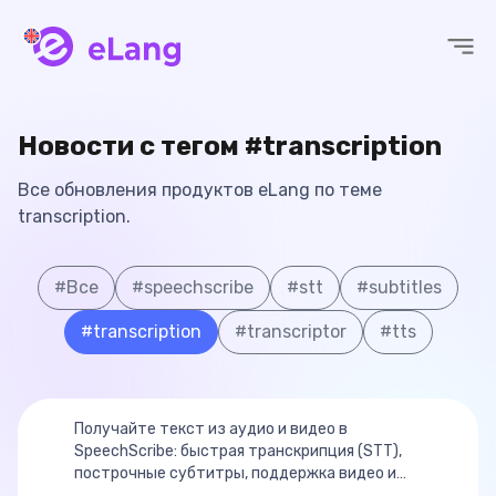
eLang
Новости с тегом #transcription
Все обновления продуктов eLang по теме
transcription.
#
Все
#
speechscribe
#
stt
#
subtitles
#
transcription
#
transcriptor
#
tts
Получайте текст из аудио и видео в
SpeechScribe: быстрая транскрипция (STT),
построчные субтитры, поддержка видео и
TTS в планах.