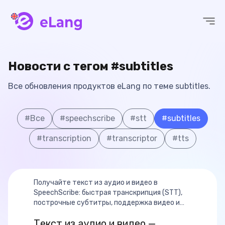
eLang
Новости с тегом #subtitles
Все обновления продуктов eLang по теме subtitles.
#
Все
#
speechscribe
#
stt
#
subtitles
#
transcription
#
transcriptor
#
tts
Получайте текст из аудио и видео в
SpeechScribe: быстрая транскрипция (STT),
построчные субтитры, поддержка видео и
TTS в планах.
Текст из аудио и видео —