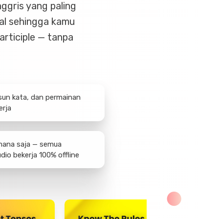
nggris yang paling
ual sehingga kamu
articiple — tanpa
sun kata, dan permainan
erja
 mana saja — semua
dio bekerja 100% offline