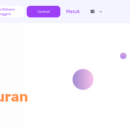
s Bahasa
Masuk
ID
Tambah
Inggris
uran