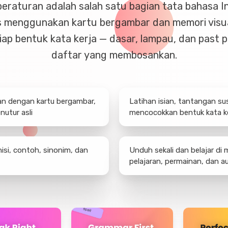
beraturan adalah salah satu bagian tata bahasa I
rbs menggunakan kartu bergambar dan memori vis
p bentuk kata kerja — dasar, lampau, dan past p
daftar yang membosankan.
ran dengan kartu bergambar,
Latihan isian, tantangan su
nutur asli
mencocokkan bentuk kata k
si, contoh, sinonim, dan
Unduh sekali dan belajar di
pelajaran, permainan, dan au