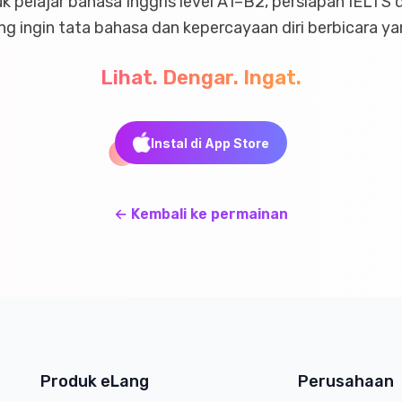
 pelajar bahasa Inggris level A1–B2, persiapan IELTS
ng ingin tata bahasa dan kepercayaan diri berbicara yan
Lihat. Dengar. Ingat.
Instal di App Store
←
Kembali ke permainan
Produk eLang
Perusahaan