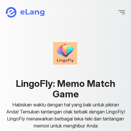
eLang
L
i
n
g
o
F
l
y
:
M
e
m
o
M
a
t
c
h
G
a
m
e
Habiskan waktu dengan hal yang baik untuk pikiran
Anda! Temukan tantangan otak terbaik dengan LingoFly!
LingoFly menawarkan berbagai teka-teki dan tantangan
memori untuk menghibur Anda