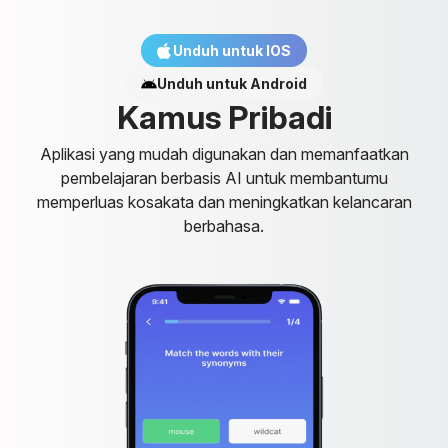
Unduh untuk IOS
Unduh untuk Android
K
a
m
u
s
P
r
i
b
a
d
i
Aplikasi yang mudah digunakan dan memanfaatkan
pembelajaran berbasis AI untuk membantumu
memperluas kosakata dan meningkatkan kelancaran
berbahasa.