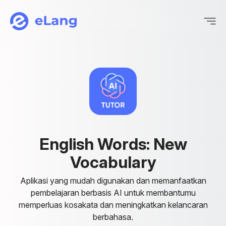
eLang
E
n
g
l
i
s
h
W
o
r
d
s
:
N
e
w
V
o
c
a
b
u
l
a
r
y
Aplikasi yang mudah digunakan dan memanfaatkan
pembelajaran berbasis AI untuk membantumu
memperluas kosakata dan meningkatkan kelancaran
berbahasa.