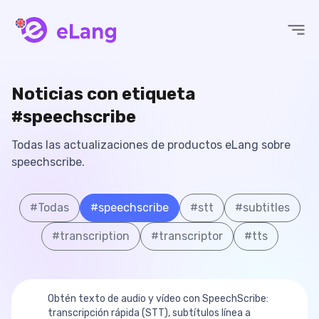
eLang
Noticias con etiqueta
#speechscribe
Todas las actualizaciones de productos eLang sobre
speechscribe.
#
Todas
#
speechscribe
#
stt
#
subtitles
#
transcription
#
transcriptor
#
tts
Obtén texto de audio y vídeo con SpeechScribe:
transcripción rápida (STT), subtítulos línea a