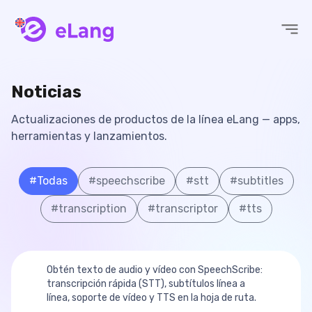
eLang
Noticias
Actualizaciones de productos de la línea eLang — apps,
herramientas y lanzamientos.
#
Todas
#
speechscribe
#
stt
#
subtitles
#
transcription
#
transcriptor
#
tts
Obtén texto de audio y vídeo con SpeechScribe:
transcripción rápida (STT), subtítulos línea a
línea, soporte de vídeo y TTS en la hoja de ruta.