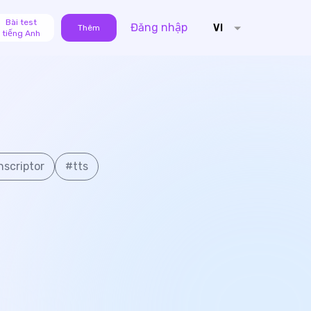
Bài test
Đăng nhập
VI
Thêm
tiếng Anh
nscriptor
#
tts