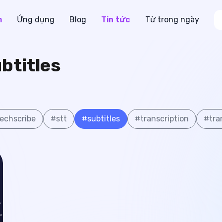
h
Ứng dụng
Blog
Tin tức
Từ trong ngày
btitles
echscribe
#
stt
#
subtitles
#
transcription
#
tra