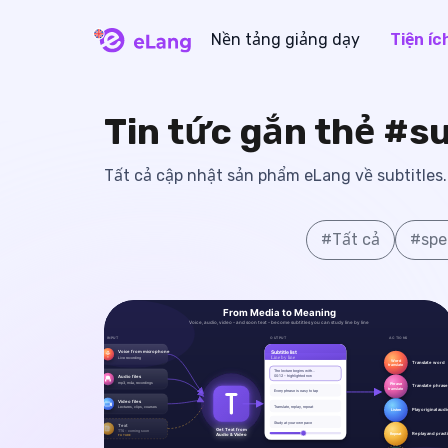
Nền tảng giảng dạy
Tiện íc
eLang
Tin tức gắn thẻ #su
Tất cả cập nhật sản phẩm eLang về subtitles.
#
Tất cả
#
spe