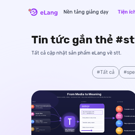
Nền tảng giảng dạy
Tiện íc
eLang
Tin tức gắn thẻ #st
Tất cả cập nhật sản phẩm eLang về stt.
#
Tất cả
#
spe