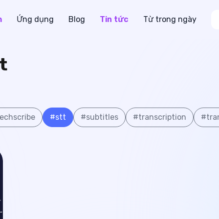
h
Ứng dụng
Blog
Tin tức
Từ trong ngày
t
echscribe
#
stt
#
subtitles
#
transcription
#
tra