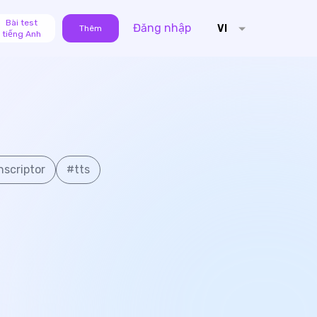
Bài test
Đăng nhập
VI
Thêm
tiếng Anh
nscriptor
#
tts