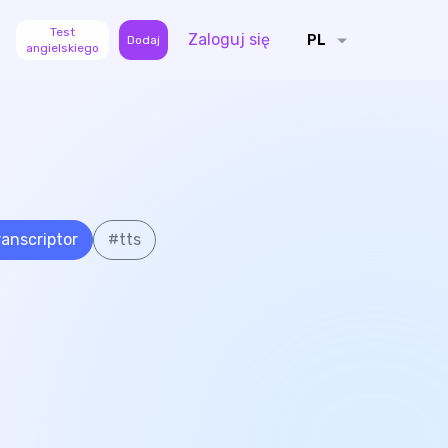
Test
Zaloguj się
PL
Dodaj
angielskiego
ranscriptor
#
tts