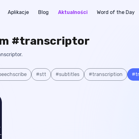
Aplikacje
Blog
Aktualności
Word of the Day
em #transcriptor
nscriptor.
peechscribe
#
stt
#
subtitles
#
transcription
#
t