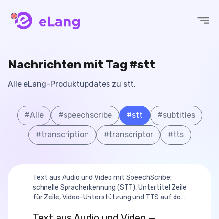
eLang
Nachrichten mit Tag #stt
Alle eLang-Produktupdates zu stt.
#
Alle
#
speechscribe
#
stt
#
subtitles
#
transcription
#
transcriptor
#
tts
Text aus Audio und Video mit SpeechScribe:
schnelle Spracherkennung (STT), Untertitel Zeile
für Zeile, Video-Unterstützung und TTS auf der
Roadmap.
Text aus Audio und Video —