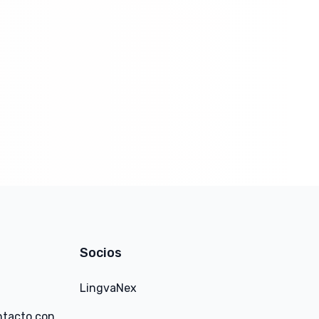
Socios
LingvaNex
ntacto con