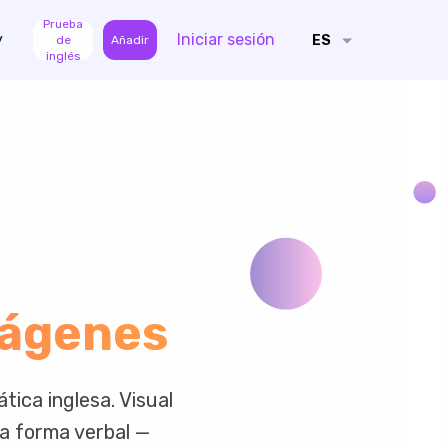
Prueba
y
Iniciar sesión
ES
de
Añadir
inglés
mágenes
tica inglesa. Visual
da forma verbal —