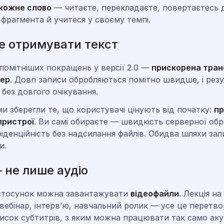
 кожне слово
— читаєте, перекладаєте, повертаєтесь 
 фрагмента й учитеся у своєму темпі.
 отримувати текст
помітніших покращень у версії 2.0 —
прискорена тран
вер
. Довгі записи обробляються помітно швидше, і рез
 без довгого очікування.
и зберегли те, що користувачі цінують від початку:
пр
пристрої
. Ви самі обираєте — швидкість серверної об
іденційність без надсилання файлів. Обидва шляхи за
и.
 не лише аудіо
астосунок можна завантажувати
відеофайли
. Лекція на
вебінар, інтерв’ю, навчальний ролик — усе це перетв
исок субтитрів, з яким можна працювати так само аку