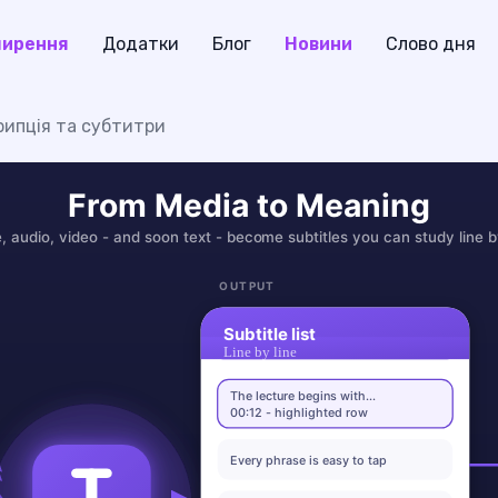
ирення
Додатки
Блог
Новини
Слово дня
крипція та субтитри