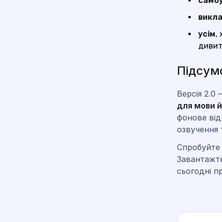
само
викл
усім
,
дивит
Підсум
Версія 2.0
для мови й
фонове від
озвучення 
Спробуйте 
Завантажт
сьогодні п