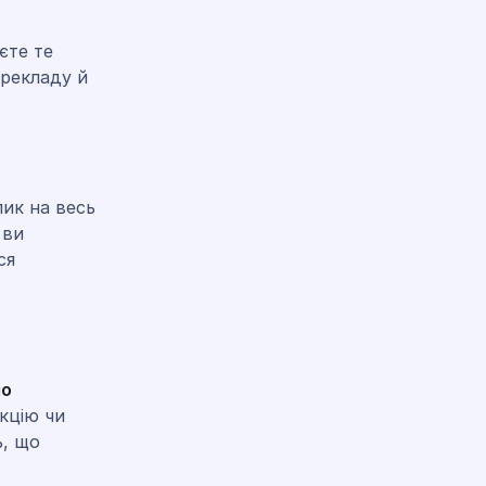
єте те
ерекладу й
ик на весь
 ви
ся
іо
кцію чи
ь, що