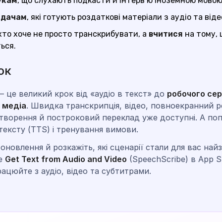
укам
, що слухають подкасти й інтерв’ю іноземною мовою
адачам
, які готують роздаткові матеріали з аудіо та віде
 хто хоче не просто транскрибувати, а
вчитися
на тому, 
ься.
ок
 — це великий крок від «аудіо в текст» до
робочого се
 медіа
. Швидка транскрипція, відео, повноекранний 
творення й построковий переклад уже доступні. А по
тексту (TTS) і тренування вимови.
оновлення й розкажіть, які сценарії стали для вас най
е
Get Text from Audio and Video
(SpeechScribe) в App S
рацюйте з аудіо, відео та субтитрами.