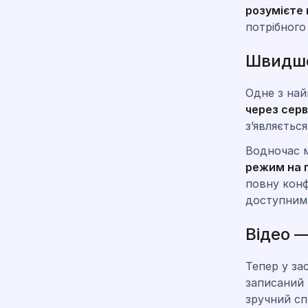
розумієте
потрібного
Швидше
Одне з най
через сер
з’являється
Водночас м
режим на 
повну конф
доступним
Відео —
Тепер у з
записаний 
зручний сп