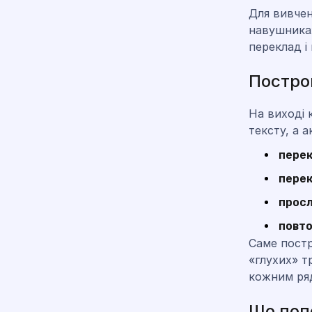
Для вивчен
навушниках
переклад і
Постро
На виході
тексту, а 
перек
пере
прос
повт
Саме постр
«глухих» т
кожним ря
Що поп