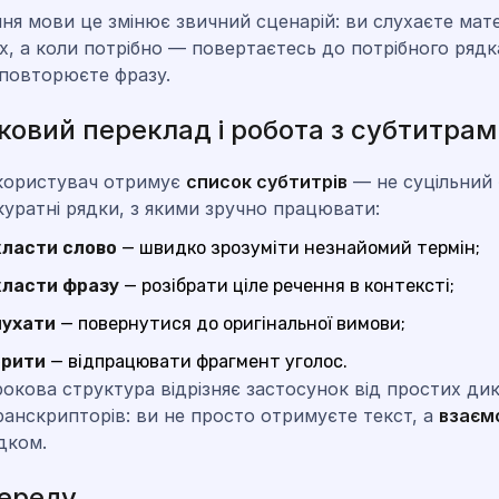
ня мови це змінює звичний сценарій: ви слухаєте мате
, а коли потрібно — повертаєтесь до потрібного рядк
 повторюєте фразу.
ковий переклад і робота з субтитрам
 користувач отримує
список субтитрів
— не суцільний 
акуратні рядки, з якими зручно працювати:
ласти слово
— швидко зрозуміти незнайомий термін;
класти фразу
— розібрати ціле речення в контексті;
лухати
— повернутися до оригінальної вимови;
орити
— відпрацювати фрагмент уголос.
окова структура відрізняє застосунок від простих дик
ранскрипторів: ви не просто отримуєте текст, а
взаєм
дком.
ереду