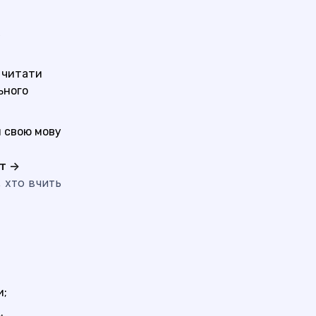
х
 читати
ьного
 свою мову
ст →
, хто вчить
и;