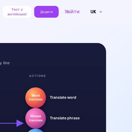
Тест з
Увійти
UK
Додати
англійської