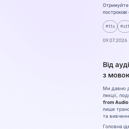
Отримуйте т
построкові 
#
tts
#
st
09.07.2026
Від ауд
з мово
Ми давно д
лекції, под
from Audio
лише транс
та вивченн
Головна ід