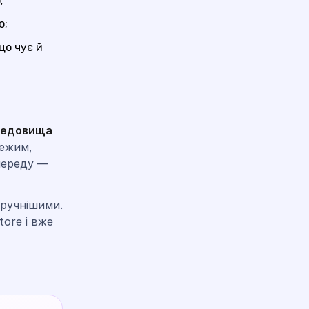
;
о;
що чує й
редовища
режим,
переду —
зручнішими.
tore і вже