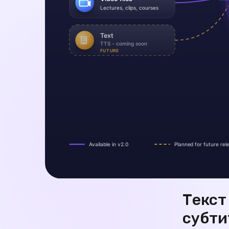
Текст 
субти