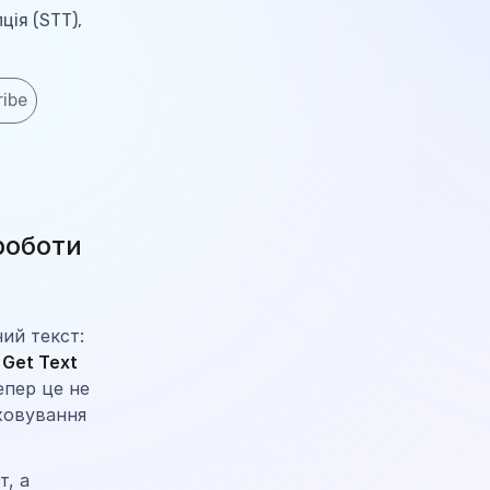
ція (STT),
ibe
 роботи
ий текст:
к
Get Text
епер це не
ховування
т, а