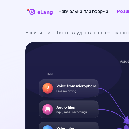
Навчальна платформа
Розш
eLang
Новини
Текст з аудіо та відео — транс