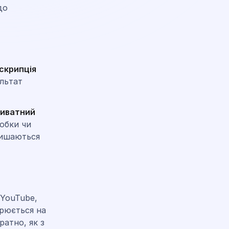
до
скрипція
ультат
иватний
робки чи
лишаються
 YouTube,
орюється на
ратно, як з