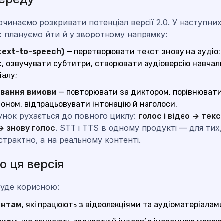
чинаємо розкривати потенціал версії 2.0. У наступни
 плануємо йти й у зворотному напрямку:
text-to-speech)
— перетворювати текст знову на аудіо:
с, озвучувати субтитри, створювати аудіоверсію навчал
іалу;
вання вимови
— повторювати за диктором, порівнювати
лоном, відпрацьовувати інтонацію й наголоси.
унок рухається до повного циклу:
голос і відео → тек
→ знову голос
. STT і TTS в одному продукті — для тих
страктно, а на реальному контенті.
о ця версія
 буде корисною:
ентам
, які працюють з відеолекціями та аудіоматеріалам