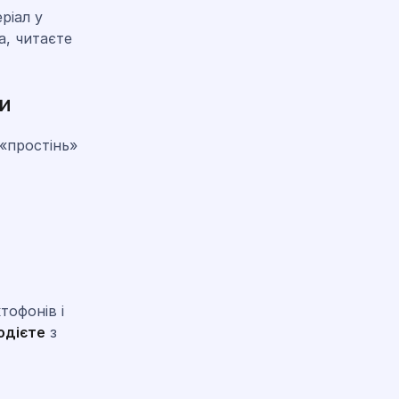
ріал у
а, читаєте
и
«простінь»
тофонів і
одієте
з