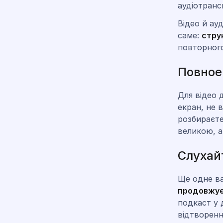
аудіотранс
Відео й ау
саме:
стру
повторног
Повное
Для відео
екран, не 
розбираєте
великою, а
Слухайт
Ще одне в
продовжує
подкаст у 
відтворенн