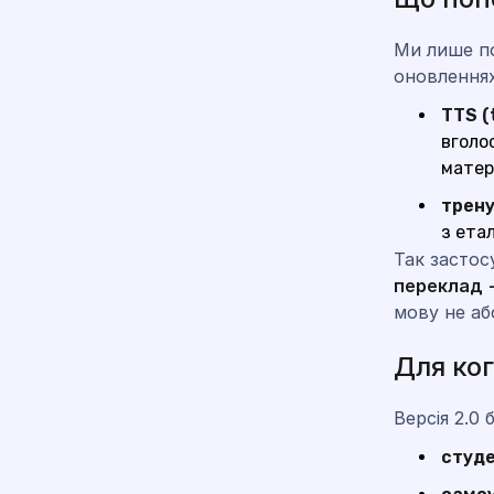
Ми лише по
оновленнях
TTS (
вголо
матер
трену
з ета
Так застос
переклад 
мову не аб
Для ког
Версія 2.0
студ