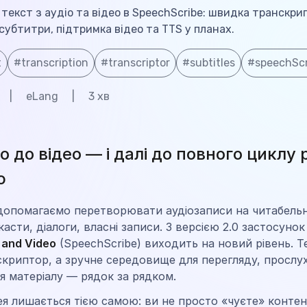
екст з аудіо та відео в SpeechScribe: швидка транскрип
субтитри, підтримка відео та TTS у планах.
t
#
transcription
#
transcriptor
#
subtitles
#
speechScr
|
eLang
|
3
хв
іо до відео — і далі до повного циклу
ю
опомагаємо перетворювати аудіозаписи на читабельн
касти, діалоги, власні записи. З версією 2.0 застосуно
 and Video
(SpeechScribe) виходить на новий рівень. Т
криптор, а зручне середовище для перегляду, прослу
я матеріалу — рядок за рядком.
ея лишається тією самою: ви не просто «чуєте» контен