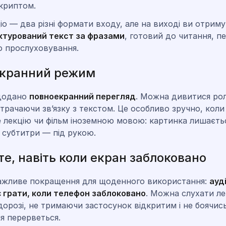
криптом.
діо — два різні формати входу, але на виході ви отриму
ктурований текст за фразами
, готовий до читання, п
о прослуховування.
кранний режим
 додано
повноекранний перегляд
. Можна дивитися рол
втрачаючи зв’язку з текстом. Це особливо зручно, коли
 лекцію чи фільм іноземною мовою: картинка лишаєть
 субтитри — під рукою.
е, навіть коли екран заблоковано
ажливе покращення для щоденного використання:
ауд
 грати, коли телефон заблоковано
. Можна слухати ле
дорозі, не тримаючи застосунок відкритим і не боячис
я перерветься.