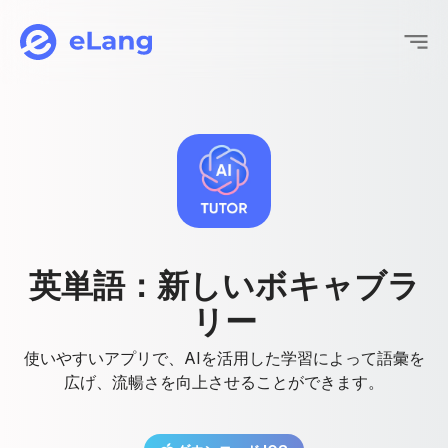
eLang
英
単
語
：
新
し
い
ボ
キ
ャ
ブ
ラ
リ
ー
使いやすいアプリで、AIを活用した学習によって語彙を
広げ、流暢さを向上させることができます。